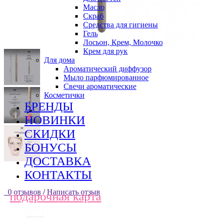
Масло
Скраб
Средства для гигиены
Гель
Лосьон, Крем, Молочко
Крем для рук
Для дома
Ароматический диффузор
Мыло парфюмированное
Свечи ароматические
Косметички
БРЕНДЫ
НОВИНКИ
СКИДКИ
БОНУСЫ
ДОСТАВКА
КОНТАКТЫ
0 отзывов
/
Написать отзыв
подарочная карта