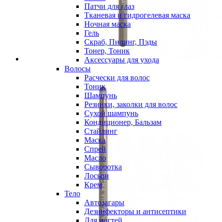
Патчи для глаз
Тканевая и гидрогелевая маска
Ночная маска
Гель
Скраб, Пилинг, Пэды
Тонер, Тоник
Аксессуары для ухода
Волосы
Расчески для волос
Тоник
Шампунь
Резинки, заколки для волос
Сухой шампунь
Кондиционер, Бальзам
Стайлинг
Маска
Спрей
Масло
Сыворотка
Лосьон
Крем
Тело
Автозагары
Дезинфекторы и антисептики
Для ногтей