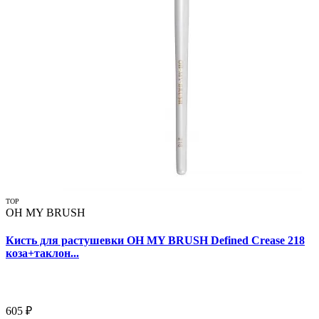
TOP
OH MY BRUSH
Кисть для растушевки OH MY BRUSH Defined Crease 218
коза+таклон...
605 ₽