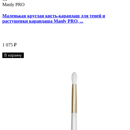
Manly PRO
Маленькая круглая кисть-карандаш для теней и
растушевки карандаша Manly PRO, ...
1 075 ₽
В корзину