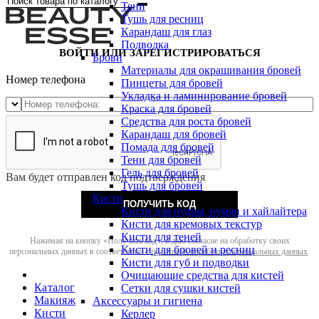
Тени
Тушь для ресниц
Карандаш для глаз
Подводка
ВОЙТИ ИЛИ ЗАРЕГИСТРИРОВАТЬСЯ
Брови
Материалы для окрашивания бровей
Номер телефона
Пинцеты для бровей
Укладка и ламинирование бровей
Краска для бровей
Средства для роста бровей
Карандаш для бровей
Помада для бровей
Тени для бровей
Гель для бровей
Вам будет отправлен код подтверждения
Тушь для бровей
Кисти
ПОЛУЧИТЬ КОД
Кисти для пудры, румян и хайлайтера
Кисти для кремовых текстур
Кисти для теней
Нажимая на кнопку «Получить код», я даю согласие на обработку своих
Кисти для бровей и ресниц
персональных данных в соответствии с
политикой обработки персональных данных
.
Кисти для губ и подводки
Очищающие средства для кистей
Каталог
Сетки для сушки кистей
Макияж
Аксессуары и гигиена
Кисти
Керлер