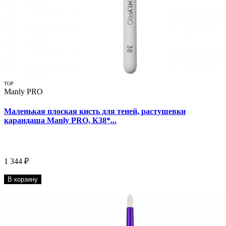
TOP
Manly PRO
Маленькая плоская кисть для теней, растушевки
карандаша Manly PRO, К38*...
1 344 ₽
В корзину