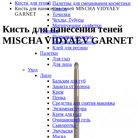
Кисти для теней
Палитры для смешивания косметики
Кисть для нанесения теней MISCHA VIDYAEV
Спонж
GARNET
Точилки
Чехлы, Тубусы
Матирующие салфетки
Кисть для нанесения теней
Ресницы
Пучковые ресницы
MISCHA VIDYAEV GARNET
Накладные ресницы
Клей для ресниц
Палетки
Для глаз
Для лица
Уход
Лицо
Бальзам для губ
Защита от солнца
Крем
Пенка
Средства для снятия макияжа
Энзимная пудра
Крем для глаз
Очищающий гель
Сыворотка
Эмульсия
Маска