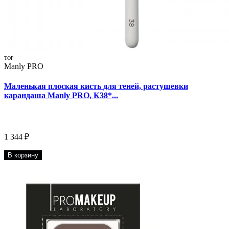
TOP
Manly PRO
Маленькая плоская кисть для теней, растушевки
карандаша Manly PRO, К38*...
1 344 ₽
В корзину