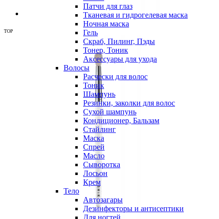
Патчи для глаз
Тканевая и гидрогелевая маска
Ночная маска
TOP
Гель
Скраб, Пилинг, Пэды
Тонер, Тоник
Аксессуары для ухода
Волосы
Расчески для волос
Тоник
Шампунь
Резинки, заколки для волос
Сухой шампунь
Кондиционер, Бальзам
Стайлинг
Маска
Спрей
Масло
Сыворотка
Лосьон
Крем
Тело
Автозагары
Дезинфекторы и антисептики
Для ногтей