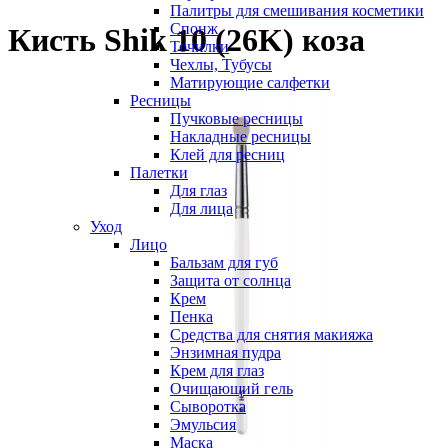
Палитры для смешивания косметики
Спонж
Кисть Shik 10 (26K) коза
Точилки
Чехлы, Тубусы
Матирующие салфетки
Ресницы
Пучковые ресницы
Накладные ресницы
Клей для ресниц
Палетки
Для глаз
Для лица
Уход
Лицо
Бальзам для губ
Защита от солнца
Крем
Пенка
Средства для снятия макияжа
Энзимная пудра
Крем для глаз
Очищающий гель
Сыворотка
Эмульсия
Маска