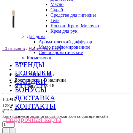
Масло
Скраб
Средства для гигиены
Гель
Лосьон, Крем, Молочко
Крем для рук
Для дома
Ароматический диффузор
Мыло парфюмированное
0 отзывов
/
Написать отзыв
Свечи ароматические
Косметички
БРЕНДЫ
НОВИНКИ
Бренд:
SHIK studio
СКИДКИ
Доступность:
В наличии
Код товара:
102518
БОНУСЫ
ДОСТАВКА
1 333 ₽
КОНТАКТЫ
1 200 ₽
цена по карте
?
Карта лояльности создается автоматически после авторизации на сайте
подарочная карта