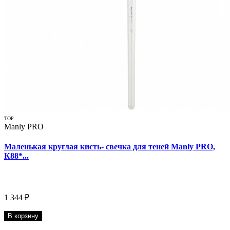
TOP
Manly PRO
Маленькая круглая кисть- свечка для теней Manly PRO,
К88*...
1 344 ₽
В корзину