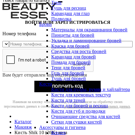
Тени
Тушь для ресниц
Карандаш для глаз
Подводка
ВОЙТИ ИЛИ ЗАРЕГИСТРИРОВАТЬСЯ
Брови
Материалы для окрашивания бровей
Номер телефона
Пинцеты для бровей
Укладка и ламинирование бровей
Краска для бровей
Средства для роста бровей
Карандаш для бровей
Помада для бровей
Тени для бровей
Гель для бровей
Вам будет отправлен код подтверждения
Тушь для бровей
Кисти
ПОЛУЧИТЬ КОД
Кисти для пудры, румян и хайлайтера
Кисти для кремовых текстур
Кисти для теней
Нажимая на кнопку «Получить код», я даю согласие на обработку своих
Кисти для бровей и ресниц
персональных данных в соответствии с
политикой обработки персональных данных
.
Кисти для губ и подводки
Очищающие средства для кистей
Каталог
Сетки для сушки кистей
Макияж
Аксессуары и гигиена
Кисть Shik 10 (26K) коза
Керлер