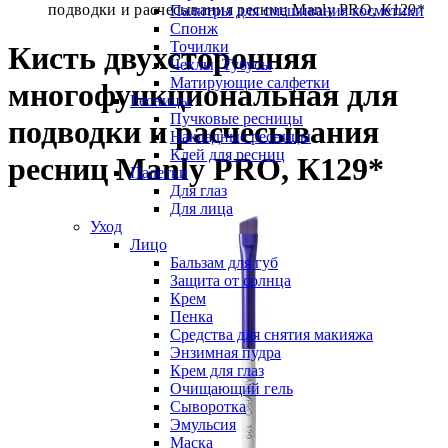
подводки и расчесывания ресниц Manly PRO, К129*
Палитры для смешивания косметики
Спонж
Точилки
Кисть двухсторонняя
Чехлы, Тубусы
Матирующие салфетки
многофункциональная для
Ресницы
Пучковые ресницы
подводки и расчесывания
Накладные ресницы
Клей для ресниц
ресниц Manly PRO, К129*
Палетки
Для глаз
Для лица
Уход
Лицо
Бальзам для губ
Защита от солнца
Крем
Пенка
Средства для снятия макияжа
Энзимная пудра
Крем для глаз
Очищающий гель
Сыворотка
Эмульсия
Маска