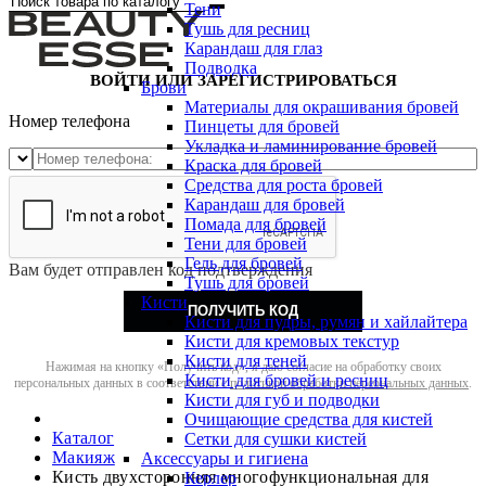
Тени
Тушь для ресниц
Карандаш для глаз
Подводка
ВОЙТИ ИЛИ ЗАРЕГИСТРИРОВАТЬСЯ
Брови
Материалы для окрашивания бровей
Номер телефона
Пинцеты для бровей
Укладка и ламинирование бровей
Краска для бровей
Средства для роста бровей
Карандаш для бровей
Помада для бровей
Тени для бровей
Гель для бровей
Вам будет отправлен код подтверждения
Тушь для бровей
Кисти
ПОЛУЧИТЬ КОД
Кисти для пудры, румян и хайлайтера
Кисти для кремовых текстур
Кисти для теней
Нажимая на кнопку «Получить код», я даю согласие на обработку своих
Кисти для бровей и ресниц
персональных данных в соответствии с
политикой обработки персональных данных
.
Кисти для губ и подводки
Очищающие средства для кистей
Каталог
Сетки для сушки кистей
Макияж
Аксессуары и гигиена
Кисть двухсторонняя многофункциональная для
Керлер