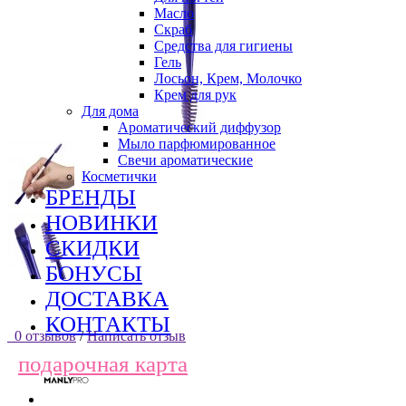
Масло
Скраб
Средства для гигиены
Гель
Лосьон, Крем, Молочко
Крем для рук
Для дома
Ароматический диффузор
Мыло парфюмированное
Свечи ароматические
Косметички
БРЕНДЫ
НОВИНКИ
СКИДКИ
БОНУСЫ
ДОСТАВКА
КОНТАКТЫ
0 отзывов
/
Написать отзыв
подарочная карта