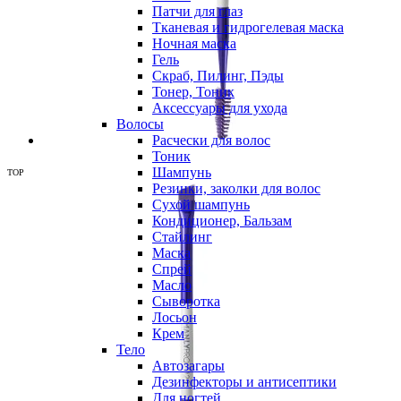
Патчи для глаз
Тканевая и гидрогелевая маска
Ночная маска
Гель
Скраб, Пилинг, Пэды
Тонер, Тоник
Аксессуары для ухода
Волосы
Расчески для волос
Тоник
Шампунь
TOP
Резинки, заколки для волос
Сухой шампунь
Кондиционер, Бальзам
Стайлинг
Маска
Спрей
Масло
Сыворотка
Лосьон
Крем
Тело
Автозагары
Дезинфекторы и антисептики
Для ногтей