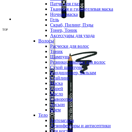
Патчи для глаз
Тканевая и гидрогелевая маска
Ночная маска
Гель
Скраб, Пилинг, Пэды
Тонер, Тоник
TOP
Аксессуары для ухода
Волосы
Расчески для волос
Тоник
Шампунь
Резинки, заколки для волос
Сухой шампунь
Кондиционер, Бальзам
Стайлинг
Маска
Спрей
Масло
Сыворотка
Лосьон
Крем
Тело
Автозагары
Дезинфекторы и антисептики
Для ногтей