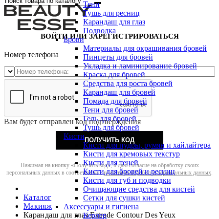
Тени
Тушь для ресниц
Карандаш для глаз
Подводка
ВОЙТИ ИЛИ ЗАРЕГИСТРИРОВАТЬСЯ
Брови
Материалы для окрашивания бровей
Номер телефона
Пинцеты для бровей
Укладка и ламинирование бровей
Краска для бровей
Средства для роста бровей
Карандаш для бровей
Помада для бровей
Тени для бровей
Гель для бровей
Вам будет отправлен код подтверждения
Тушь для бровей
Кисти
ПОЛУЧИТЬ КОД
Кисти для пудры, румян и хайлайтера
Кисти для кремовых текстур
Кисти для теней
Нажимая на кнопку «Получить код», я даю согласие на обработку своих
Кисти для бровей и ресниц
персональных данных в соответствии с
политикой обработки персональных данных
.
Кисти для губ и подводки
Очищающие средства для кистей
Каталог
Сетки для сушки кистей
Макияж
Аксессуары и гигиена
Карандаш для глаз Estrade Contour Des Yeux
Керлер