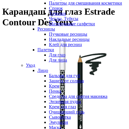
Палитры для смешивания косметики
Спонж
Карандаш для глаз Estrade
Точилки
Чехлы, Тубусы
Contour Des Yeux
Матирующие салфетки
Ресницы
Пучковые ресницы
Накладные ресницы
Клей для ресниц
Палетки
Для глаз
Для лица
Уход
Лицо
Бальзам для губ
Защита от солнца
Крем
Пенка
Средства для снятия макияжа
Энзимная пудра
Крем для глаз
Очищающий гель
Сыворотка
Эмульсия
Маска