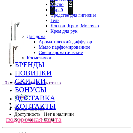
Масло
Скраб
Средства для гигиены
Гель
Лосьон, Крем, Молочко
Крем для рук
Для дома
Ароматический диффузор
Мыло парфюмированное
Свечи ароматические
Косметички
БРЕНДЫ
НОВИНКИ
СКИДКИ
0 отзывов
/
Написать отзыв
БОНУСЫ
ДОСТАВКА
КОНТАКТЫ
Бренд:
Estrâde
Доступность:
Нет в наличии
подарочная карта
Код товара:
100794