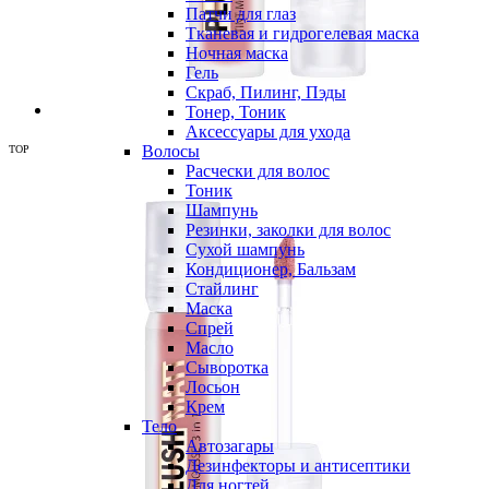
Патчи для глаз
Тканевая и гидрогелевая маска
Ночная маска
Гель
Скраб, Пилинг, Пэды
Тонер, Тоник
Аксессуары для ухода
Волосы
TOP
Расчески для волос
Тоник
Шампунь
Резинки, заколки для волос
Сухой шампунь
Кондиционер, Бальзам
Стайлинг
Маска
Спрей
Масло
Сыворотка
Лосьон
Крем
Тело
Автозагары
Дезинфекторы и антисептики
Для ногтей