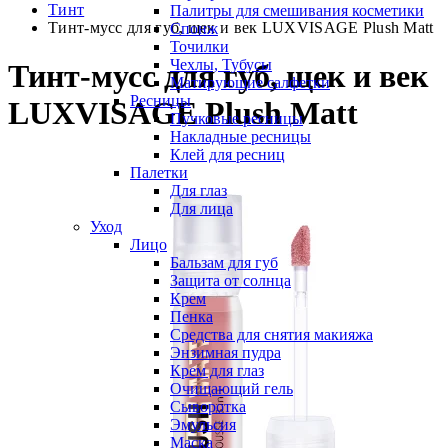
Тинт
Палитры для смешивания косметики
Тинт-мусс для губ, щек и век LUXVISAGE Plush Matt
Спонж
Точилки
Чехлы, Тубусы
Тинт-мусс для губ, щек и век
Матирующие салфетки
Ресницы
LUXVISAGE Plush Matt
Пучковые ресницы
Накладные ресницы
Клей для ресниц
Палетки
Для глаз
Для лица
Уход
Лицо
Бальзам для губ
Защита от солнца
Крем
Пенка
Средства для снятия макияжа
Энзимная пудра
Крем для глаз
Очищающий гель
Сыворотка
Эмульсия
Маска