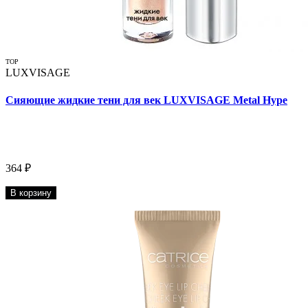
TOP
LUXVISAGE
Сияющие жидкие тени для век LUXVISAGE Metal Hype
364 ₽
В корзину