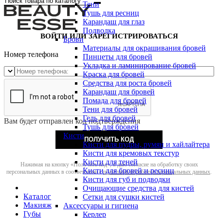
Тени
Тушь для ресниц
Карандаш для глаз
Подводка
ВОЙТИ ИЛИ ЗАРЕГИСТРИРОВАТЬСЯ
Брови
Материалы для окрашивания бровей
Номер телефона
Пинцеты для бровей
Укладка и ламинирование бровей
Краска для бровей
Средства для роста бровей
Карандаш для бровей
Помада для бровей
Тени для бровей
Гель для бровей
Вам будет отправлен код подтверждения
Тушь для бровей
Кисти
ПОЛУЧИТЬ КОД
Кисти для пудры, румян и хайлайтера
Кисти для кремовых текстур
Кисти для теней
Нажимая на кнопку «Получить код», я даю согласие на обработку своих
Кисти для бровей и ресниц
персональных данных в соответствии с
политикой обработки персональных данных
.
Кисти для губ и подводки
Очищающие средства для кистей
Каталог
Сетки для сушки кистей
Макияж
Аксессуары и гигиена
Губы
Керлер