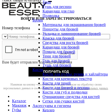
Тени
Тушь для ресниц
Карандаш для глаз
Подводка
ВОЙТИ ИЛИ ЗАРЕГИСТРИРОВАТЬСЯ
Брови
Материалы для окрашивания бровей
Номер телефона
Пинцеты для бровей
Укладка и ламинирование бровей
Краска для бровей
Средства для роста бровей
Карандаш для бровей
Помада для бровей
Тени для бровей
Гель для бровей
Вам будет отправлен код подтверждения
Тушь для бровей
Кисти
ПОЛУЧИТЬ КОД
Кисти для пудры, румян и хайлайтера
Кисти для кремовых текстур
Кисти для теней
Нажимая на кнопку «Получить код», я даю согласие на обработку своих
Кисти для бровей и ресниц
персональных данных в соответствии с
политикой обработки персональных данных
.
Кисти для губ и подводки
Очищающие средства для кистей
Каталог
Сетки для сушки кистей
Макияж
Аксессуары и гигиена
Губы
Керлер