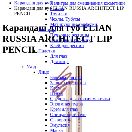
Карандаш для губ
Палитры для смешивания косметики
Карандаш для губ ELIAN RUSSIA ARCHITECT LIP
Спонж
PENCIL
Точилки
Чехлы, Тубусы
Матирующие салфетки
Карандаш для губ ELIAN
Ресницы
Пучковые ресницы
RUSSIA ARCHITECT LIP
Накладные ресницы
Клей для ресниц
PENCIL
Палетки
Для глаз
Для лица
Уход
Лицо
Бальзам для губ
Защита от солнца
Крем
Пенка
Средства для снятия макияжа
Энзимная пудра
Крем для глаз
Очищающий гель
Сыворотка
Эмульсия
Маска