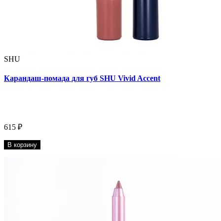
SHU
Карандаш-помада для губ SHU Vivid Accent
615 ₽
В корзину