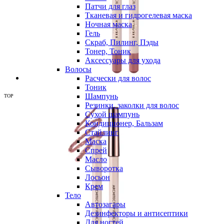
Патчи для глаз
Тканевая и гидрогелевая маска
Ночная маска
Гель
Скраб, Пилинг, Пэды
Тонер, Тоник
Аксессуары для ухода
Волосы
Расчески для волос
Тоник
Шампунь
TOP
Резинки, заколки для волос
Сухой шампунь
Кондиционер, Бальзам
Стайлинг
Маска
Спрей
Масло
Сыворотка
Лосьон
Крем
Тело
Автозагары
Дезинфекторы и антисептики
Для ногтей