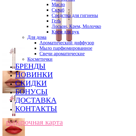
Масло
Скраб
Средства для гигиены
Гель
Лосьон, Крем, Молочко
Крем для рук
Для дома
Ароматический диффузор
Мыло парфюмированное
Свечи ароматические
Косметички
БРЕНДЫ
НОВИНКИ
СКИДКИ
БОНУСЫ
ДОСТАВКА
КОНТАКТЫ
подарочная карта