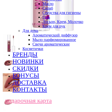
Масло
Скраб
Средства для гигиены
Гель
Лосьон, Крем, Молочко
Крем для рук
Для дома
Ароматический диффузор
Мыло парфюмированное
Свечи ароматические
Косметички
БРЕНДЫ
НОВИНКИ
СКИДКИ
БОНУСЫ
ДОСТАВКА
КОНТАКТЫ
подарочная карта