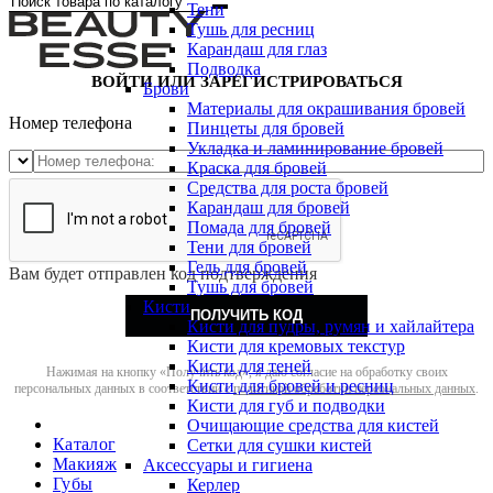
Тени
Тушь для ресниц
Карандаш для глаз
Подводка
ВОЙТИ ИЛИ ЗАРЕГИСТРИРОВАТЬСЯ
Брови
Материалы для окрашивания бровей
Номер телефона
Пинцеты для бровей
Укладка и ламинирование бровей
Краска для бровей
Средства для роста бровей
Карандаш для бровей
Помада для бровей
Тени для бровей
Гель для бровей
Вам будет отправлен код подтверждения
Тушь для бровей
Кисти
ПОЛУЧИТЬ КОД
Кисти для пудры, румян и хайлайтера
Кисти для кремовых текстур
Кисти для теней
Нажимая на кнопку «Получить код», я даю согласие на обработку своих
Кисти для бровей и ресниц
персональных данных в соответствии с
политикой обработки персональных данных
.
Кисти для губ и подводки
Очищающие средства для кистей
Каталог
Сетки для сушки кистей
Макияж
Аксессуары и гигиена
Губы
Керлер