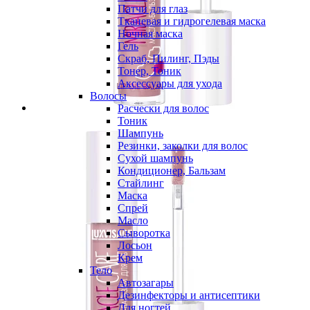
Патчи для глаз
Тканевая и гидрогелевая маска
Ночная маска
Гель
Скраб, Пилинг, Пэды
Тонер, Тоник
Аксессуары для ухода
Волосы
Расчески для волос
Тоник
Шампунь
Резинки, заколки для волос
Сухой шампунь
Кондиционер, Бальзам
Стайлинг
Маска
Спрей
Масло
Сыворотка
Лосьон
Крем
Тело
Автозагары
Дезинфекторы и антисептики
Для ногтей