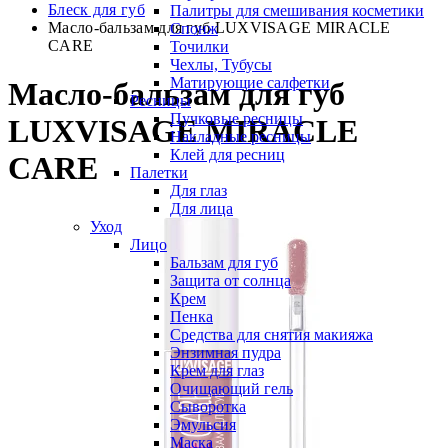
Блеск для губ
Палитры для смешивания косметики
Масло-бальзам для губ LUXVISAGE MIRACLE
Спонж
CARE
Точилки
Чехлы, Тубусы
Матирующие салфетки
Масло-бальзам для губ
Ресницы
Пучковые ресницы
LUXVISAGE MIRACLE
Накладные ресницы
Клей для ресниц
CARE
Палетки
Для глаз
Для лица
Уход
Лицо
Бальзам для губ
Защита от солнца
Крем
Пенка
Средства для снятия макияжа
Энзимная пудра
Крем для глаз
Очищающий гель
Сыворотка
Эмульсия
Маска