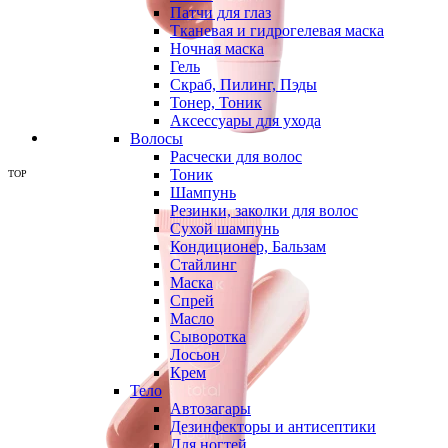
Патчи для глаз
Тканевая и гидрогелевая маска
Ночная маска
Гель
Скраб, Пилинг, Пэды
Тонер, Тоник
Аксессуары для ухода
Волосы
Расчески для волос
Тоник
TOP
Шампунь
Резинки, заколки для волос
Сухой шампунь
Кондиционер, Бальзам
Стайлинг
Маска
Спрей
Масло
Сыворотка
Лосьон
Крем
Тело
Автозагары
Дезинфекторы и антисептики
Для ногтей