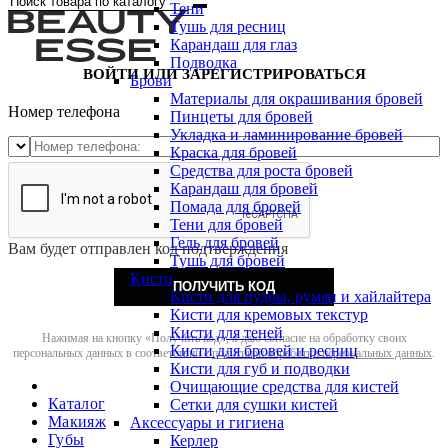
Тени
Тушь для ресниц
Карандаш для глаз
Подводка
ВОЙТИ ИЛИ ЗАРЕГИСТРИРОВАТЬСЯ
Брови
Материалы для окрашивания бровей
Номер телефона
Пинцеты для бровей
Укладка и ламинирование бровей
Краска для бровей
Средства для роста бровей
Карандаш для бровей
Помада для бровей
Тени для бровей
Гель для бровей
Вам будет отправлен код подтверждения
Тушь для бровей
Кисти
ПОЛУЧИТЬ КОД
Кисти для пудры, румян и хайлайтера
Кисти для кремовых текстур
Кисти для теней
Нажимая на кнопку «Получить код», я даю согласие на обработку своих
Кисти для бровей и ресниц
персональных данных в соответствии с
политикой обработки персональных данных
.
Кисти для губ и подводки
Очищающие средства для кистей
Каталог
Сетки для сушки кистей
Макияж
Аксессуары и гигиена
Губы
Керлер