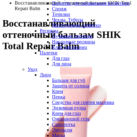
Восстанавливающий оттеночный бальзам SHIK Total
Палитры для смешивания косметики
Repair Balm
Спонж
Точилки
Чехлы, Тубусы
Восстанавливающий
Матирующие салфетки
Ресницы
оттеночный бальзам SHIK
Пучковые ресницы
Накладные ресницы
Total Repair Balm
Клей для ресниц
Палетки
Для глаз
Для лица
Уход
Лицо
Бальзам для губ
Защита от солнца
Крем
Пенка
Средства для снятия макияжа
Энзимная пудра
Крем для глаз
Очищающий гель
Сыворотка
Эмульсия
Маска