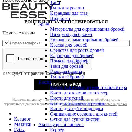
Тени
Тушь для ресниц
Карандаш для глаз
Подводка
ВОЙТИ ИЛИ ЗАРЕГИСТРИРОВАТЬСЯ
Брови
Материалы для окрашивания бровей
Номер телефона
Пинцеты для бровей
Укладка и ламинирование бровей
Краска для бровей
Средства для роста бровей
Карандаш для бровей
Помада для бровей
Тени для бровей
Гель для бровей
Вам будет отправлен код подтверждения
Тушь для бровей
Кисти
ПОЛУЧИТЬ КОД
Кисти для пудры, румян и хайлайтера
Кисти для кремовых текстур
Кисти для теней
Нажимая на кнопку «Получить код», я даю согласие на обработку своих
Кисти для бровей и ресниц
персональных данных в соответствии с
политикой обработки персональных данных
.
Кисти для губ и подводки
Очищающие средства для кистей
Каталог
Сетки для сушки кистей
Макияж
Аксессуары и гигиена
Губы
Керлер