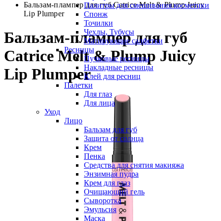
Бальзам-плампер для губ Catrice Melt & Plump Juicy
Палитры для смешивания косметики
Lip Plumper
Спонж
Точилки
Чехлы, Тубусы
Бальзам-плампер для губ
Матирующие салфетки
Ресницы
Catrice Melt & Plump Juicy
Пучковые ресницы
Накладные ресницы
Lip Plumper
Клей для ресниц
Палетки
Для глаз
Для лица
Уход
Лицо
Бальзам для губ
Защита от солнца
Крем
Пенка
Средства для снятия макияжа
Энзимная пудра
Крем для глаз
Очищающий гель
Сыворотка
Эмульсия
Маска