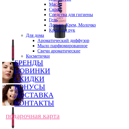
Масло
Скраб
Средства для гигиены
Гель
Лосьон, Крем, Молочко
Крем для рук
Для дома
Ароматический диффузор
Мыло парфюмированное
Свечи ароматические
Косметички
БРЕНДЫ
НОВИНКИ
СКИДКИ
БОНУСЫ
ДОСТАВКА
КОНТАКТЫ
подарочная карта