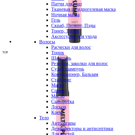
Патчи для глаз
Тканевая и гидрогелевая маска
Ночная маска
Гель
Скраб, Пилинг, Пэды
Тонер, Тоник
Аксессуары для ухода
Волосы
Расчески для волос
Тоник
TOP
Шампунь
Резинки, заколки для волос
Сухой шампунь
Кондиционер, Бальзам
Стайлинг
Маска
Спрей
Масло
Сыворотка
Лосьон
Крем
Тело
Автозагары
Дезинфекторы и антисептики
Для ногтей