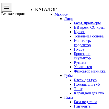
КАТАЛОГ
Все категории
Макияж
Лицо
Базы, праймеры
BB крем, CC крем
Кушон
Тональная основа
Консилер,
корректор
Пудра
Бронзер и
скульптор
Румяна
Хайлайтер
Фиксатор макияжа
Губы
Блеск для губ
Помада для губ
Тинт
Карандаш для губ
Глаза
База под тени
Пигменты