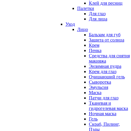
Клей для ресниц
Палетки
Для глаз
Для лица
Уход
Лицо
Бальзам для губ
Защита от солнца
Крем
Пенка
Средства для снятия
макияжа
Энзимная пудра
Крем для глаз
Очищающий гель
Сыворотка
Эмульсия
Маска
Патчи для глаз
Тканевая и
гидрогелевая маска
Ночная маска
Гель
Скраб, Пилинг,
Пэды