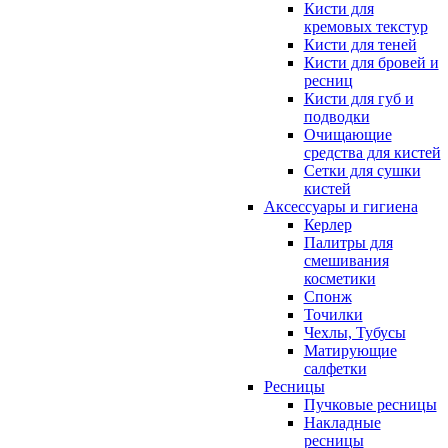
Кисти для
кремовых текстур
Кисти для теней
Кисти для бровей и
ресниц
Кисти для губ и
подводки
Очищающие
средства для кистей
Сетки для сушки
кистей
Аксессуары и гигиена
Керлер
Палитры для
смешивания
косметики
Спонж
Точилки
Чехлы, Тубусы
Матирующие
салфетки
Ресницы
Пучковые ресницы
Накладные
ресницы