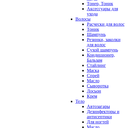
Тонер, Тоник
Аксессуары для
ухода
Волосы
Расчески для волос
Тоник
Шампунь
Резинки, заколки
для волос
Сухой шампунь
Кондиционер,
Бальзам
Стайлинг
Маска
Спрей
Масло
Сыворотка
Лосьон
Крем
Тело
Автозагары
Дезинфекторы и
антисептики
Для ногтей
Масло