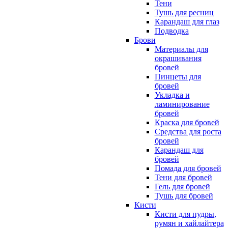
Тени
Тушь для ресниц
Карандаш для глаз
Подводка
Брови
Материалы для
окрашивания
бровей
Пинцеты для
бровей
Укладка и
ламинирование
бровей
Краска для бровей
Средства для роста
бровей
Карандаш для
бровей
Помада для бровей
Тени для бровей
Гель для бровей
Тушь для бровей
Кисти
Кисти для пудры,
румян и хайлайтера