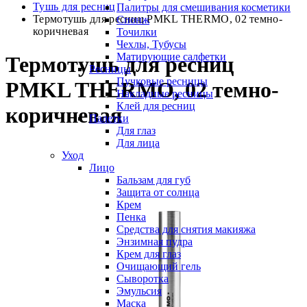
Тушь для ресниц
Палитры для смешивания косметики
Термотушь для ресниц PMKL THERMO, 02 темно-
Спонж
коричневая
Точилки
Чехлы, Тубусы
Матирующие салфетки
Термотушь для ресниц
Ресницы
Пучковые ресницы
PMKL THERMO, 02 темно-
Накладные ресницы
Клей для ресниц
коричневая
Палетки
Для глаз
Для лица
Уход
Лицо
Бальзам для губ
Защита от солнца
Крем
Пенка
Средства для снятия макияжа
Энзимная пудра
Крем для глаз
Очищающий гель
Сыворотка
Эмульсия
Маска