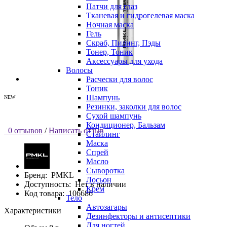
Патчи для глаз
Тканевая и гидрогелевая маска
Ночная маска
Гель
Скраб, Пилинг, Пэды
Тонер, Тоник
Аксессуары для ухода
Волосы
Расчески для волос
Тоник
Шампунь
NEW
Резинки, заколки для волос
Сухой шампунь
Кондиционер, Бальзам
0 отзывов
/
Написать отзыв
Стайлинг
Маска
Спрей
Масло
Сыворотка
Бренд:
PMKL
Лосьон
Доступность:
Нет в наличии
Крем
Код товара:
106686
Тело
Автозагары
Характеристики
Дезинфекторы и антисептики
Для ногтей