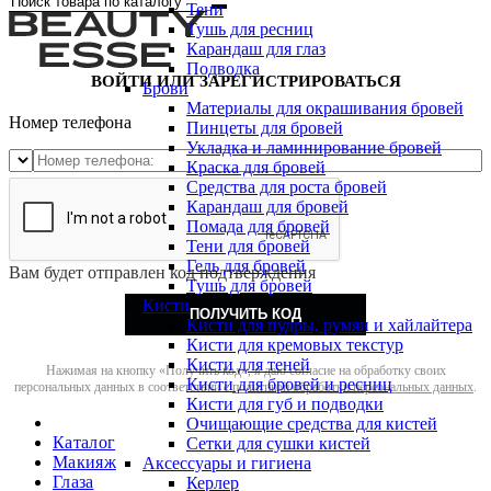
Тени
Тушь для ресниц
Карандаш для глаз
Подводка
ВОЙТИ ИЛИ ЗАРЕГИСТРИРОВАТЬСЯ
Брови
Материалы для окрашивания бровей
Номер телефона
Пинцеты для бровей
Укладка и ламинирование бровей
Краска для бровей
Средства для роста бровей
Карандаш для бровей
Помада для бровей
Тени для бровей
Гель для бровей
Вам будет отправлен код подтверждения
Тушь для бровей
Кисти
ПОЛУЧИТЬ КОД
Кисти для пудры, румян и хайлайтера
Кисти для кремовых текстур
Кисти для теней
Нажимая на кнопку «Получить код», я даю согласие на обработку своих
Кисти для бровей и ресниц
персональных данных в соответствии с
политикой обработки персональных данных
.
Кисти для губ и подводки
Очищающие средства для кистей
Каталог
Сетки для сушки кистей
Макияж
Аксессуары и гигиена
Глаза
Керлер