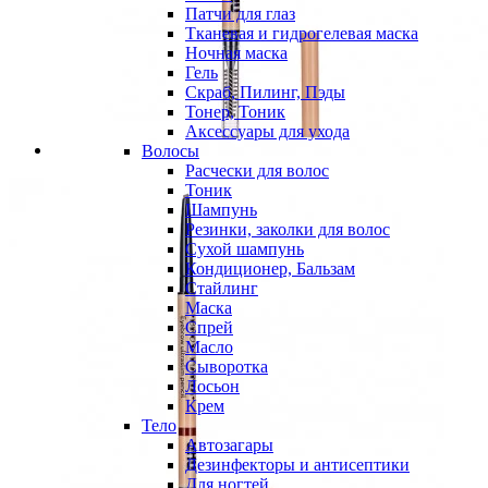
Патчи для глаз
Тканевая и гидрогелевая маска
Ночная маска
Гель
Скраб, Пилинг, Пэды
Тонер, Тоник
Аксессуары для ухода
Волосы
Расчески для волос
Тоник
Шампунь
Резинки, заколки для волос
Сухой шампунь
Кондиционер, Бальзам
Стайлинг
Маска
Спрей
Масло
Сыворотка
Лосьон
Крем
Тело
Автозагары
Дезинфекторы и антисептики
Для ногтей