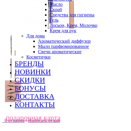
Масло
Скраб
Средства для гигиены
Гель
Лосьон, Крем, Молочко
Крем для рук
Для дома
Ароматический диффузор
Мыло парфюмированное
Свечи ароматические
Косметички
БРЕНДЫ
НОВИНКИ
СКИДКИ
БОНУСЫ
ДОСТАВКА
КОНТАКТЫ
подарочная карта
0 отзывов
/
Написать отзыв