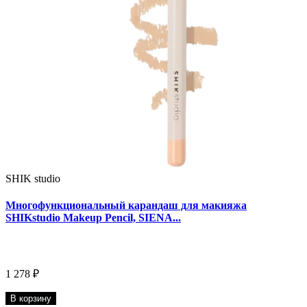
SHIK studio
Многофункциональный карандаш для макияжа
SHIKstudio Makeup Pencil, SIENA...
1 278 ₽
В корзину