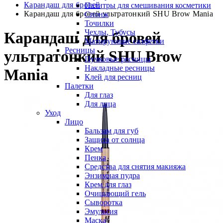
Карандаш для бровей
Палитры для смешивания косметики
Карандаш для бровей ультратонкий SHU Brow Mania
Спонж
Точилки
Чехлы, Тубусы
Карандаш для бровей
Матирующие салфетки
Ресницы
ультратонкий SHU Brow
Пучковые ресницы
Накладные ресницы
Mania
Клей для ресниц
Палетки
Для глаз
Для лица
Уход
Лицо
Бальзам для губ
Защита от солнца
Крем
Пенка
Средства для снятия макияжа
Энзимная пудра
Крем для глаз
Очищающий гель
Сыворотка
Эмульсия
Маска