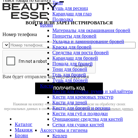
Тени
Тушь для ресниц
Карандаш для глаз
Подводка
ВОЙТИ ИЛИ ЗАРЕГИСТРИРОВАТЬСЯ
Брови
Материалы для окрашивания бровей
Номер телефона
Пинцеты для бровей
Укладка и ламинирование бровей
Краска для бровей
Средства для роста бровей
Карандаш для бровей
Помада для бровей
Тени для бровей
Гель для бровей
Вам будет отправлен код подтверждения
Тушь для бровей
Кисти
ПОЛУЧИТЬ КОД
Кисти для пудры, румян и хайлайтера
Кисти для кремовых текстур
Кисти для теней
Нажимая на кнопку «Получить код», я даю согласие на обработку своих
Кисти для бровей и ресниц
персональных данных в соответствии с
политикой обработки персональных данных
.
Кисти для губ и подводки
Очищающие средства для кистей
Каталог
Сетки для сушки кистей
Макияж
Аксессуары и гигиена
Брови
Керлер