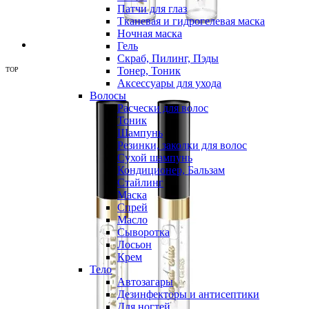
Патчи для глаз
Тканевая и гидрогелевая маска
Ночная маска
Гель
Скраб, Пилинг, Пэды
Тонер, Тоник
TOP
Аксессуары для ухода
Волосы
Расчески для волос
Тоник
Шампунь
Резинки, заколки для волос
Сухой шампунь
Кондиционер, Бальзам
Стайлинг
Маска
Спрей
Масло
Сыворотка
Лосьон
Крем
Тело
Автозагары
Дезинфекторы и антисептики
Для ногтей