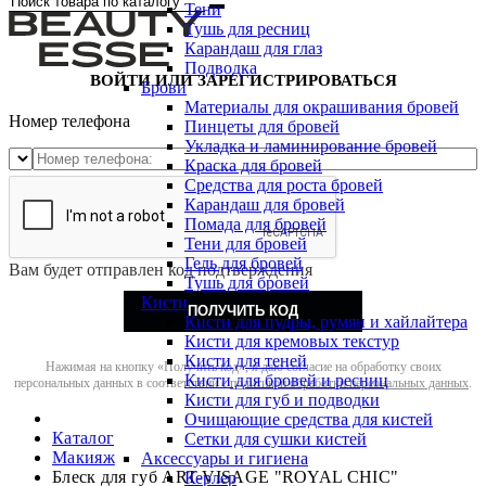
Тени
Тушь для ресниц
Карандаш для глаз
Подводка
ВОЙТИ ИЛИ ЗАРЕГИСТРИРОВАТЬСЯ
Брови
Материалы для окрашивания бровей
Номер телефона
Пинцеты для бровей
Укладка и ламинирование бровей
Краска для бровей
Средства для роста бровей
Карандаш для бровей
Помада для бровей
Тени для бровей
Гель для бровей
Вам будет отправлен код подтверждения
Тушь для бровей
Кисти
ПОЛУЧИТЬ КОД
Кисти для пудры, румян и хайлайтера
Кисти для кремовых текстур
Кисти для теней
Нажимая на кнопку «Получить код», я даю согласие на обработку своих
Кисти для бровей и ресниц
персональных данных в соответствии с
политикой обработки персональных данных
.
Кисти для губ и подводки
Очищающие средства для кистей
Каталог
Сетки для сушки кистей
Макияж
Аксессуары и гигиена
Блеск для губ ART-VISAGE "ROYAL CHIC"
Керлер