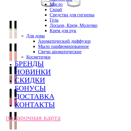
Масло
Скраб
Средства для гигиены
Гель
Лосьон, Крем, Молочко
Крем для рук
Для дома
Ароматический диффузор
Мыло парфюмированное
Свечи ароматические
Косметички
БРЕНДЫ
НОВИНКИ
СКИДКИ
БОНУСЫ
ДОСТАВКА
КОНТАКТЫ
подарочная карта