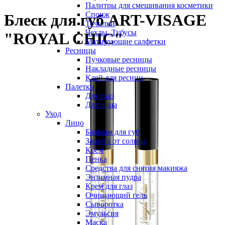
Палитры для смешивания косметики
Спонж
Блеск для губ ART-VISAGE
Точилки
Чехлы, Тубусы
"ROYAL CHIC"
Матирующие салфетки
Ресницы
Пучковые ресницы
Накладные ресницы
Клей для ресниц
Палетки
Для глаз
Для лица
Уход
Лицо
Бальзам для губ
Защита от солнца
Крем
Пенка
Средства для снятия макияжа
Энзимная пудра
Крем для глаз
Очищающий гель
Сыворотка
Эмульсия
Маска