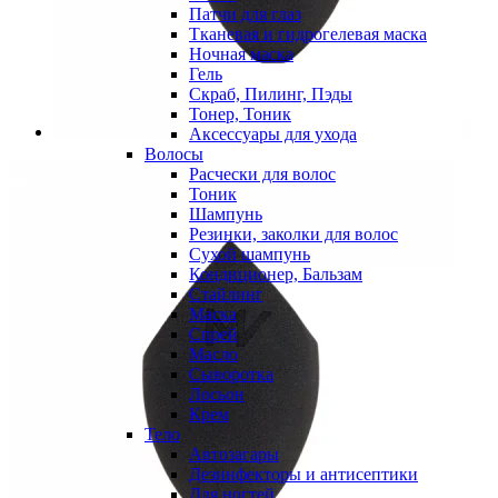
Патчи для глаз
Тканевая и гидрогелевая маска
Ночная маска
Гель
Скраб, Пилинг, Пэды
Тонер, Тоник
Аксессуары для ухода
Волосы
Расчески для волос
Тоник
Шампунь
Резинки, заколки для волос
Сухой шампунь
Кондиционер, Бальзам
Стайлинг
Маска
Спрей
Масло
Сыворотка
Лосьон
Крем
Тело
Автозагары
Дезинфекторы и антисептики
Для ногтей