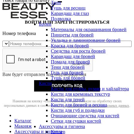
Тени
Тушь для ресниц
Карандаш для глаз
Подводка
ВОЙТИ ИЛИ ЗАРЕГИСТРИРОВАТЬСЯ
Брови
Материалы для окрашивания бровей
Номер телефона
Пинцеты для бровей
Укладка и ламинирование бровей
Краска для бровей
Средства для роста бровей
Карандаш для бровей
Помада для бровей
Тени для бровей
Гель для бровей
Вам будет отправлен код подтверждения
Тушь для бровей
Кисти
ПОЛУЧИТЬ КОД
Кисти для пудры, румян и хайлайтера
Кисти для кремовых текстур
Кисти для теней
Нажимая на кнопку «Получить код», я даю согласие на обработку своих
Кисти для бровей и ресниц
персональных данных в соответствии с
политикой обработки персональных данных
.
Кисти для губ и подводки
Очищающие средства для кистей
Каталог
Сетки для сушки кистей
Макияж
Аксессуары и гигиена
Аксессуары и гигиена
Керлер