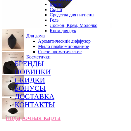
Масло
Скраб
Средства для гигиены
Гель
Лосьон, Крем, Молочко
Крем для рук
Для дома
Ароматический диффузор
Мыло парфюмированное
Свечи ароматические
Косметички
БРЕНДЫ
НОВИНКИ
СКИДКИ
БОНУСЫ
ДОСТАВКА
КОНТАКТЫ
подарочная карта