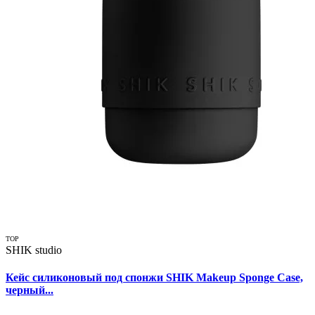
TOP
SHIK studio
Кейс силиконовый под спонжи SHIK Makeup Sponge Case,
черный...