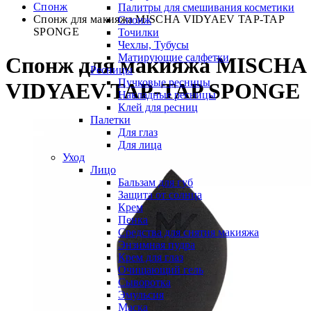
Спонж
Палитры для смешивания косметики
Спонж для макияжа MISCHA VIDYAEV TAP-TAP
Спонж
SPONGE
Точилки
Чехлы, Тубусы
Матирующие салфетки
Спонж для макияжа MISCHA
Ресницы
Пучковые ресницы
VIDYAEV TAP-TAP SPONGE
Накладные ресницы
Клей для ресниц
Палетки
Для глаз
Для лица
Уход
Лицо
Бальзам для губ
Защита от солнца
Крем
Пенка
Средства для снятия макияжа
Энзимная пудра
Крем для глаз
Очищающий гель
Сыворотка
Эмульсия
Маска