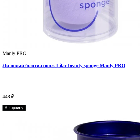
Manly PRO
Лиловый бьюти-спонж Lilac beauty sponge Manly PRO
448 ₽
В корзину