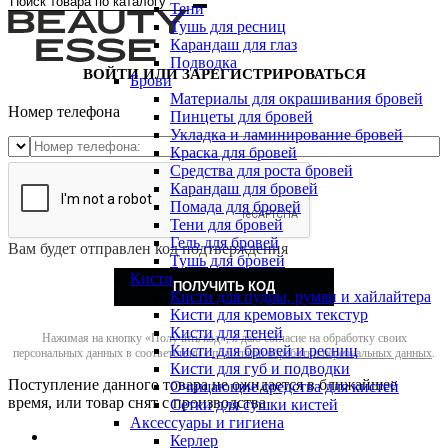
Тени
Тушь для ресниц
Карандаш для глаз
Подводка
ВОЙТИ ИЛИ ЗАРЕГИСТРИРОВАТЬСЯ
Брови
Материалы для окрашивания бровей
Номер телефона
Пинцеты для бровей
Укладка и ламинирование бровей
Краска для бровей
Средства для роста бровей
Карандаш для бровей
Помада для бровей
Тени для бровей
Гель для бровей
Вам будет отправлен код подтверждения
Тушь для бровей
Кисти
ПОЛУЧИТЬ КОД
Кисти для пудры, румян и хайлайтера
Кисти для кремовых текстур
Кисти для теней
Нажимая на кнопку «Получить код», я даю согласие на обработку своих
Кисти для бровей и ресниц
персональных данных в соответствии с
политикой обработки персональных данных
.
Кисти для губ и подводки
Поступление данного товара не ожидается в ближайшее
Очищающие средства для кистей
время, или товар снят с производства
Сетки для сушки кистей
Аксессуары и гигиена
Керлер