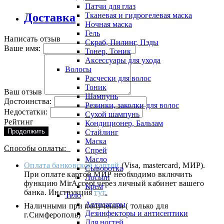
Патчи для глаз
Тканевая и гидрогелевая маска
Доставка
Ночная маска
Гель
Написать отзыв
Скраб, Пилинг, Пэды
Ваше имя:
Тонер, Тоник
Аксессуары для ухода
Волосы
Расчески для волос
Тоник
Ваш отзыв
Шампунь
Достоинства:
Резинки, заколки для волос
Недостатки:
Сухой шампунь
Рейтинг
Кондиционер, Бальзам
Продолжить
Стайлинг
Маска
Способы оплаты:
Спрей
Масло
Оплата банковской картой
(Visa, mastercard, МИР).
Сыворотка
При оплате картой МИР необходимо включить
Лосьон
функцию MirAccept через личный кабинет вашего
Крем
банка. Инструкция
тут
.
Тело
Автозагары
Наличными при получении ( только для
Дезинфекторы и антисептики
г.Симферополь)
Для ногтей