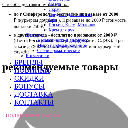
Масло
Способы доставки и стоимость:
Скраб
по
г.Симферополь
-
бесплатно при заказе от
2000
Средства для гигиены
Гель
₽
(курьером до двери ). При заказе до 2
000
₽ стоимость
Лосьон, Крем, Молочко
доставки 250 ₽.
Крем для рук
Для дома
в
другие города
-
бесплатно при заказе от 2000 ₽
Ароматический диффузор
(Почта России или курьерская компания СДЭК). При
Мыло парфюмированное
заказе до 2000 ₽ , по тарифам почты или курьерской
Свечи ароматические
службы.
Косметички
БРЕНДЫ
рекомендуемые товары
НОВИНКИ
СКИДКИ
БОНУСЫ
ДОСТАВКА
КОНТАКТЫ
подарочная карта