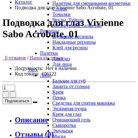
Каталог
Палитры для смешивания косметики
Подводка для глаз Vivienne Sabo Acrobate, 01
Спонж
Точилки
Подводка для глаз Vivienne
Чехлы, Тубусы
Матирующие салфетки
Ресницы
Sabo Acrobate, 01
Пучковые ресницы
Накладные ресницы
Клей для ресниц
Палетки
0 отзывов
/
Написать отзыв
Для глаз
Для лица
Доступность:
Нет в наличии
Уход
Код товара:
106122
Лицо
Бальзам для губ
Защита от солнца
Крем
Пенка
Подписаться
Средства для снятия макияжа
Энзимная пудра
Крем для глаз
Описание
Очищающий гель
Сыворотка
Эмульсия
Отзывы (0)
Маска