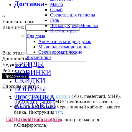
Доставка
Масло
Скраб
Средства для гигиены
0
Гель
Написать отзыв
Лосьон, Крем, Молочко
Ваше имя:
Крем для рук
Для дома
Ароматический диффузор
Мыло парфюмированное
Свечи ароматические
Ваш отзыв
Косметички
Достоинства:
БРЕНДЫ
Недостатки:
Рейтинг
НОВИНКИ
Продолжить
СКИДКИ
Способы оплаты:
БОНУСЫ
ДОСТАВКА
Оплата банковской картой
(Visa, mastercard, МИР).
При оплате картой МИР необходимо включить
КОНТАКТЫ
функцию MirAccept через личный кабинет вашего
банка. Инструкция
тут
.
подарочная карта
Наличными при получении ( только для
г.Симферополь)