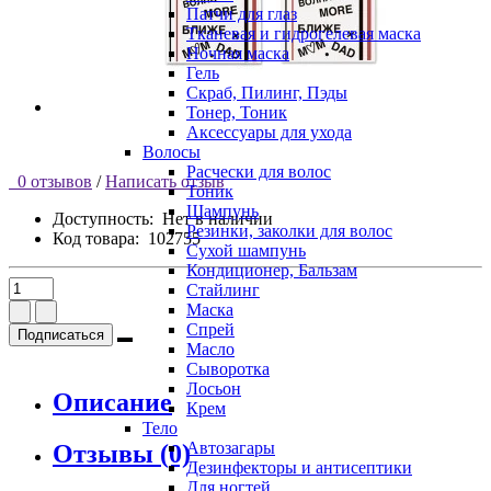
Патчи для глаз
Тканевая и гидрогелевая маска
Ночная маска
Гель
Скраб, Пилинг, Пэды
Тонер, Тоник
Аксессуары для ухода
Волосы
Расчески для волос
0 отзывов
/
Написать отзыв
Тоник
Шампунь
Доступность:
Нет в наличии
Резинки, заколки для волос
Код товара:
102755
Сухой шампунь
Кондиционер, Бальзам
Стайлинг
Маска
Спрей
Подписаться
Масло
Сыворотка
Лосьон
Описание
Крем
Тело
Автозагары
Отзывы (0)
Дезинфекторы и антисептики
Для ногтей