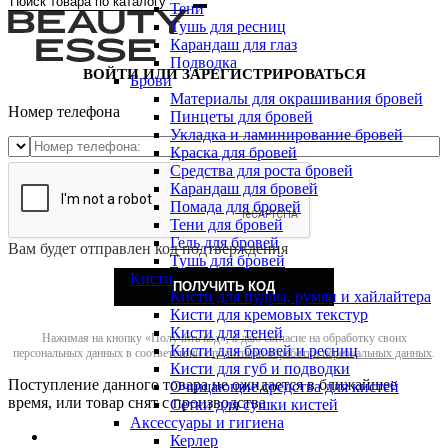
Тени
Тушь для ресниц
Карандаш для глаз
Подводка
ВОЙТИ ИЛИ ЗАРЕГИСТРИРОВАТЬСЯ
Брови
Материалы для окрашивания бровей
Номер телефона
Пинцеты для бровей
Укладка и ламинирование бровей
Краска для бровей
Средства для роста бровей
Карандаш для бровей
Помада для бровей
Тени для бровей
Гель для бровей
Вам будет отправлен код подтверждения
Тушь для бровей
Кисти
ПОЛУЧИТЬ КОД
Кисти для пудры, румян и хайлайтера
Кисти для кремовых текстур
Кисти для теней
Нажимая на кнопку «Получить код», я даю согласие на обработку своих
Кисти для бровей и ресниц
персональных данных в соответствии с
политикой обработки персональных данных
.
Кисти для губ и подводки
Поступление данного товара не ожидается в ближайшее
Очищающие средства для кистей
время, или товар снят с производства
Сетки для сушки кистей
Аксессуары и гигиена
Керлер