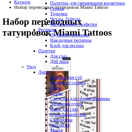
Каталог
Палитры для смешивания косметики
Набор переводных татуировок Miami Tattoos
Спонж
Точилки
Набор переводных
Чехлы, Тубусы
Матирующие салфетки
Ресницы
татуировок Miami Tattoos
Пучковые ресницы
Накладные ресницы
Клей для ресниц
Палетки
Для глаз
Для лица
Уход
Лицо
Бальзам для губ
Защита от солнца
Крем
Пенка
Средства для снятия макияжа
Энзимная пудра
Крем для глаз
Очищающий гель
Сыворотка
Эмульсия
Маска