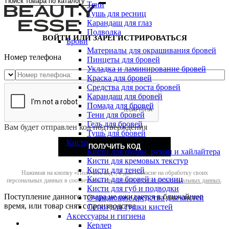
Тени
Тушь для ресниц
Карандаш для глаз
Подводка
ВОЙТИ ИЛИ ЗАРЕГИСТРИРОВАТЬСЯ
Брови
Материалы для окрашивания бровей
Номер телефона
Пинцеты для бровей
Укладка и ламинирование бровей
Краска для бровей
Средства для роста бровей
Карандаш для бровей
Помада для бровей
Тени для бровей
Гель для бровей
Вам будет отправлен код подтверждения
Тушь для бровей
Кисти
ПОЛУЧИТЬ КОД
Кисти для пудры, румян и хайлайтера
Кисти для кремовых текстур
Кисти для теней
Нажимая на кнопку «Получить код», я даю согласие на обработку своих
Кисти для бровей и ресниц
персональных данных в соответствии с
политикой обработки персональных данных
.
Кисти для губ и подводки
Поступление данного товара не ожидается в ближайшее
Очищающие средства для кистей
время, или товар снят с производства
Сетки для сушки кистей
Аксессуары и гигиена
Керлер