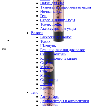
Патчи для глаз
Тканевая и гидрогелевая маска
Ночная маска
Гель
Скраб, Пилинг, Пэды
Тонер, Тоник
Аксессуары для ухода
Волосы
Расчески для волос
Тоник
Шампунь
TOP
Резинки, заколки для волос
Сухой шампунь
Кондиционер, Бальзам
Стайлинг
Маска
Спрей
Масло
Сыворотка
Лосьон
Крем
Тело
Автозагары
Дезинфекторы и антисептики
Для ногтей