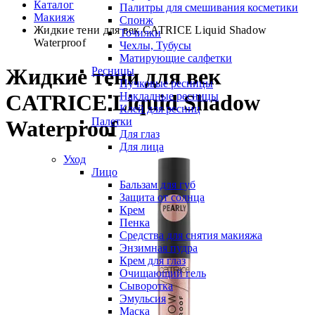
Каталог
Палитры для смешивания косметики
Макияж
Спонж
Жидкие тени для век CATRICE Liquid Shadow
Точилки
Waterproof
Чехлы, Тубусы
Матирующие салфетки
Жидкие тени для век
Ресницы
Пучковые ресницы
Накладные ресницы
CATRICE Liquid Shadow
Клей для ресниц
Палетки
Waterproof
Для глаз
Для лица
Уход
Лицо
Бальзам для губ
Защита от солнца
Крем
Пенка
Средства для снятия макияжа
Энзимная пудра
Крем для глаз
Очищающий гель
Сыворотка
Эмульсия
Маска