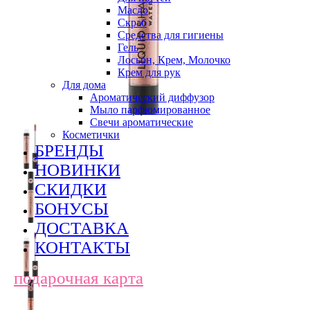
Масло
Скраб
Средства для гигиены
Гель
Лосьон, Крем, Молочко
Крем для рук
Для дома
Ароматический диффузор
Мыло парфюмированное
Свечи ароматические
Косметички
БРЕНДЫ
НОВИНКИ
СКИДКИ
БОНУСЫ
ДОСТАВКА
КОНТАКТЫ
подарочная карта