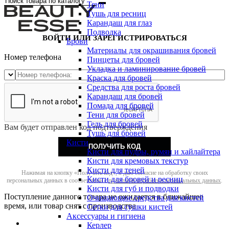
Тени
Тушь для ресниц
Карандаш для глаз
Подводка
ВОЙТИ ИЛИ ЗАРЕГИСТРИРОВАТЬСЯ
Брови
Материалы для окрашивания бровей
Номер телефона
Пинцеты для бровей
Укладка и ламинирование бровей
Краска для бровей
Средства для роста бровей
Карандаш для бровей
Помада для бровей
Тени для бровей
Гель для бровей
Вам будет отправлен код подтверждения
Тушь для бровей
Кисти
ПОЛУЧИТЬ КОД
Кисти для пудры, румян и хайлайтера
Кисти для кремовых текстур
Кисти для теней
Нажимая на кнопку «Получить код», я даю согласие на обработку своих
Кисти для бровей и ресниц
персональных данных в соответствии с
политикой обработки персональных данных
.
Кисти для губ и подводки
Поступление данного товара не ожидается в ближайшее
Очищающие средства для кистей
время, или товар снят с производства
Сетки для сушки кистей
Аксессуары и гигиена
Керлер