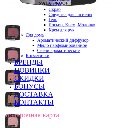
Масло
Скраб
Средства для гигиены
Гель
Лосьон, Крем, Молочко
Крем для рук
Для дома
Ароматический диффузор
Мыло парфюмированное
Свечи ароматические
Косметички
БРЕНДЫ
НОВИНКИ
СКИДКИ
БОНУСЫ
ДОСТАВКА
КОНТАКТЫ
подарочная карта