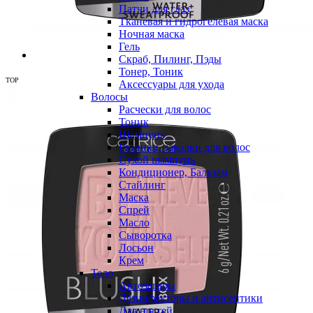
Патчи для глаз
Тканевая и гидрогелевая маска
Ночная маска
Гель
Скраб, Пилинг, Пэды
Тонер, Тоник
TOP
Аксессуары для ухода
Волосы
Расчески для волос
Тоник
Шампунь
Резинки, заколки для волос
Сухой шампунь
Кондиционер, Бальзам
Стайлинг
Маска
Спрей
Масло
Сыворотка
Лосьон
Крем
Тело
Автозагары
Дезинфекторы и антисептики
Для ногтей