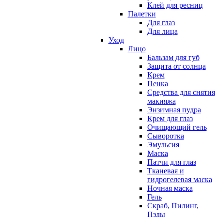
Клей для ресниц
Палетки
Для глаз
Для лица
Уход
Лицо
Бальзам для губ
Защита от солнца
Крем
Пенка
Средства для снятия
макияжа
Энзимная пудра
Крем для глаз
Очищающий гель
Сыворотка
Эмульсия
Маска
Патчи для глаз
Тканевая и
гидрогелевая маска
Ночная маска
Гель
Скраб, Пилинг,
Пэды