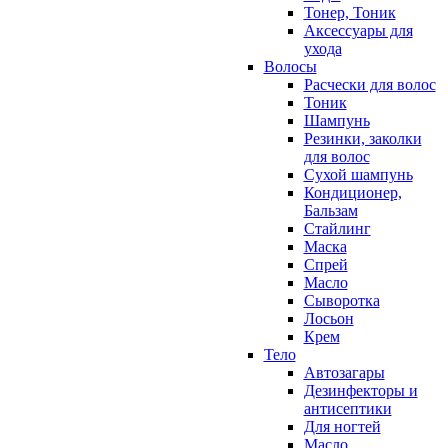
Тонер, Тоник
Аксессуары для
ухода
Волосы
Расчески для волос
Тоник
Шампунь
Резинки, заколки
для волос
Сухой шампунь
Кондиционер,
Бальзам
Стайлинг
Маска
Спрей
Масло
Сыворотка
Лосьон
Крем
Тело
Автозагары
Дезинфекторы и
антисептики
Для ногтей
Масло