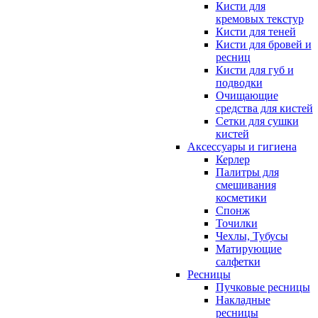
Кисти для
кремовых текстур
Кисти для теней
Кисти для бровей и
ресниц
Кисти для губ и
подводки
Очищающие
средства для кистей
Сетки для сушки
кистей
Аксессуары и гигиена
Керлер
Палитры для
смешивания
косметики
Спонж
Точилки
Чехлы, Тубусы
Матирующие
салфетки
Ресницы
Пучковые ресницы
Накладные
ресницы