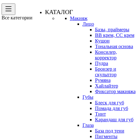
КАТАЛОГ
Все категории
Макияж
Лицо
Базы, праймеры
BB крем, CC крем
Кушон
Тональная основа
Консилер,
корректор
Пудра
Бронзер и
скульптор
Румяна
Хайлайтер
Фиксатор макияжа
Губы
Блеск для губ
Помада для губ
Тинт
Карандаш для губ
Глаза
База под тени
Пигменты