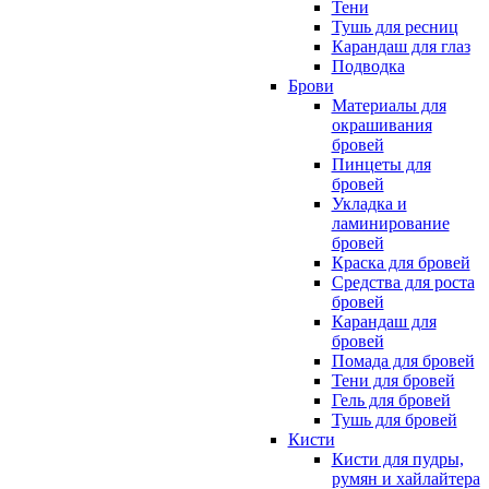
Тени
Тушь для ресниц
Карандаш для глаз
Подводка
Брови
Материалы для
окрашивания
бровей
Пинцеты для
бровей
Укладка и
ламинирование
бровей
Краска для бровей
Средства для роста
бровей
Карандаш для
бровей
Помада для бровей
Тени для бровей
Гель для бровей
Тушь для бровей
Кисти
Кисти для пудры,
румян и хайлайтера