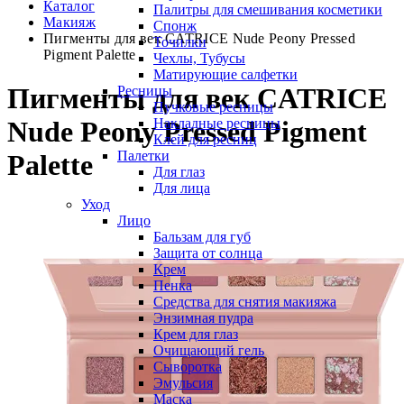
Каталог
Палитры для смешивания косметики
Макияж
Спонж
Пигменты для век CATRICE Nude Peony Pressed
Точилки
Pigment Palette
Чехлы, Тубусы
Матирующие салфетки
Пигменты для век CATRICE
Ресницы
Пучковые ресницы
Накладные ресницы
Nude Peony Pressed Pigment
Клей для ресниц
Палетки
Palette
Для глаз
Для лица
Уход
Лицо
Бальзам для губ
Защита от солнца
Крем
Пенка
Средства для снятия макияжа
Энзимная пудра
Крем для глаз
Очищающий гель
Сыворотка
Эмульсия
Маска