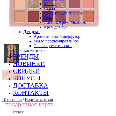
Масло
Скраб
Средства для гигиены
Гель
Лосьон, Крем, Молочко
Крем для рук
Для дома
Ароматический диффузор
Мыло парфюмированное
Свечи ароматические
Косметички
БРЕНДЫ
НОВИНКИ
СКИДКИ
БОНУСЫ
ДОСТАВКА
КОНТАКТЫ
0 отзывов
/
Написать отзыв
подарочная карта