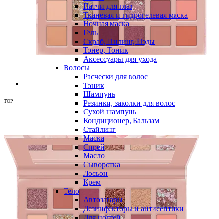
Патчи для глаз
Тканевая и гидрогелевая маска
Ночная маска
Гель
Скраб, Пилинг, Пэды
Тонер, Тоник
Аксессуары для ухода
Волосы
Расчески для волос
Тоник
Шампунь
TOP
Резинки, заколки для волос
Сухой шампунь
Кондиционер, Бальзам
Стайлинг
Маска
Спрей
Масло
Сыворотка
Лосьон
Крем
Тело
Автозагары
Дезинфекторы и антисептики
Для ногтей