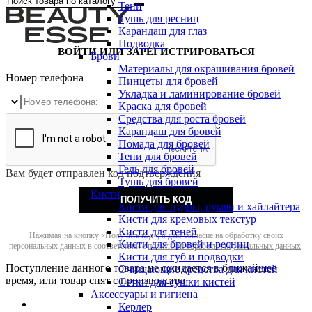
Тени
Тушь для ресниц
Карандаш для глаз
Подводка
ВОЙТИ ИЛИ ЗАРЕГИСТРИРОВАТЬСЯ
Брови
Материалы для окрашивания бровей
Номер телефона
Пинцеты для бровей
Укладка и ламинирование бровей
Краска для бровей
Средства для роста бровей
Карандаш для бровей
Помада для бровей
Тени для бровей
Гель для бровей
Вам будет отправлен код подтверждения
Тушь для бровей
Кисти
ПОЛУЧИТЬ КОД
Кисти для пудры, румян и хайлайтера
Кисти для кремовых текстур
Кисти для теней
Нажимая на кнопку «Получить код», я даю согласие на обработку своих
Кисти для бровей и ресниц
персональных данных в соответствии с
политикой обработки персональных данных
.
Кисти для губ и подводки
Поступление данного товара не ожидается в ближайшее
Очищающие средства для кистей
время, или товар снят с производства
Сетки для сушки кистей
Аксессуары и гигиена
Керлер