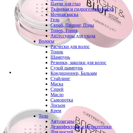
Патчи для глаз
Тканевая и гидрогелевая маска
Ночная маска
Гель
Скраб, Пилинг, Пэды
Тонер, Тоник
Аксессуары для ухода
Волосы
Расчески для волос
Тоник
Шампунь
Резинки, заколки для волос
Сухой шампунь
Кондиционер, Бальзам
Стайлинг
Маска
Спрей
Масло
Сыворотка
Лосьон
Крем
Тело
Автозагары
Дезинфекторы и антисептики
Для ногтей