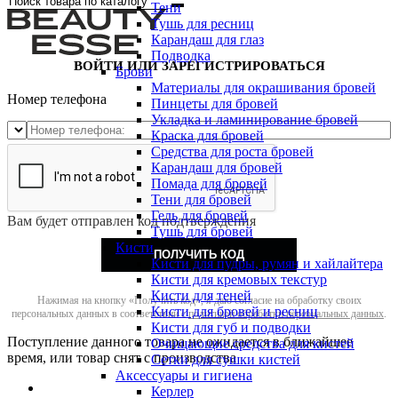
Тени
Тушь для ресниц
Карандаш для глаз
Подводка
ВОЙТИ ИЛИ ЗАРЕГИСТРИРОВАТЬСЯ
Брови
Материалы для окрашивания бровей
Номер телефона
Пинцеты для бровей
Укладка и ламинирование бровей
Краска для бровей
Средства для роста бровей
Карандаш для бровей
Помада для бровей
Тени для бровей
Гель для бровей
Вам будет отправлен код подтверждения
Тушь для бровей
Кисти
ПОЛУЧИТЬ КОД
Кисти для пудры, румян и хайлайтера
Кисти для кремовых текстур
Кисти для теней
Нажимая на кнопку «Получить код», я даю согласие на обработку своих
Кисти для бровей и ресниц
персональных данных в соответствии с
политикой обработки персональных данных
.
Кисти для губ и подводки
Поступление данного товара не ожидается в ближайшее
Очищающие средства для кистей
время, или товар снят с производства
Сетки для сушки кистей
Аксессуары и гигиена
Керлер