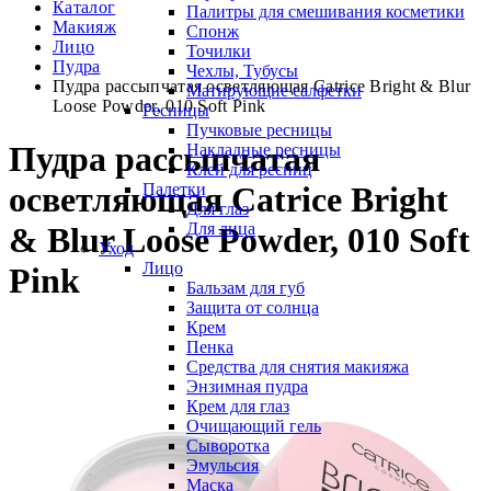
Каталог
Палитры для смешивания косметики
Макияж
Спонж
Лицо
Точилки
Пудра
Чехлы, Тубусы
Пудра рассыпчатая осветляющая Catrice Bright & Blur
Матирующие салфетки
Loose Powder, 010 Soft Pink
Ресницы
Пучковые ресницы
Пудра рассыпчатая
Накладные ресницы
Клей для ресниц
Палетки
осветляющая Catrice Bright
Для глаз
Для лица
& Blur Loose Powder, 010 Soft
Уход
Лицо
Pink
Бальзам для губ
Защита от солнца
Крем
Пенка
Средства для снятия макияжа
Энзимная пудра
Крем для глаз
Очищающий гель
Сыворотка
Эмульсия
Маска