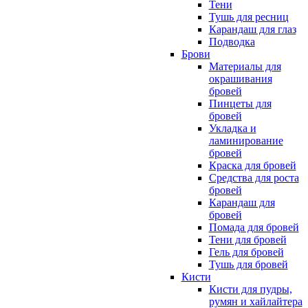
Тени
Тушь для ресниц
Карандаш для глаз
Подводка
Брови
Материалы для
окрашивания
бровей
Пинцеты для
бровей
Укладка и
ламинирование
бровей
Краска для бровей
Средства для роста
бровей
Карандаш для
бровей
Помада для бровей
Тени для бровей
Гель для бровей
Тушь для бровей
Кисти
Кисти для пудры,
румян и хайлайтера