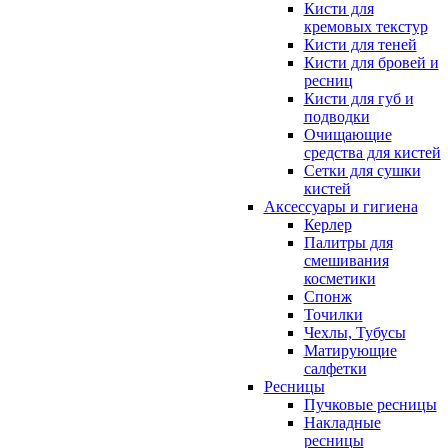
Кисти для
кремовых текстур
Кисти для теней
Кисти для бровей и
ресниц
Кисти для губ и
подводки
Очищающие
средства для кистей
Сетки для сушки
кистей
Аксессуары и гигиена
Керлер
Палитры для
смешивания
косметики
Спонж
Точилки
Чехлы, Тубусы
Матирующие
салфетки
Ресницы
Пучковые ресницы
Накладные
ресницы