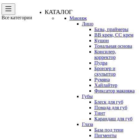
КАТАЛОГ
Все категории
Макияж
Лицо
Базы, праймеры
BB крем, CC крем
Кушон
Тональная основа
Консилер,
корректор
Пудра
Бронзер и
скульптор
Румяна
Хайлайтер
Фиксатор макияжа
Губы
Блеск для губ
Помада для губ
Тинт
Карандаш для губ
Глаза
База под тени
Пигменты