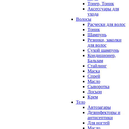
Тонер, Тоник
Аксессуары для
ухода
Волосы
Расчески для волос
Тоник
Шампунь
Резинки, заколки
для волос
Сухой шампунь
Кондиционер,
Бальзам
Стайлинг
Маска
Спрей
Масло
Сыворотка
Лосьон
Крем
Тело
Автозагары
Дезинфекторы и
антисептики
Для ногтей
Масло