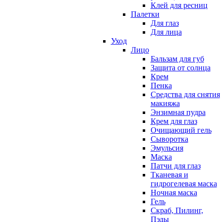
Клей для ресниц
Палетки
Для глаз
Для лица
Уход
Лицо
Бальзам для губ
Защита от солнца
Крем
Пенка
Средства для снятия
макияжа
Энзимная пудра
Крем для глаз
Очищающий гель
Сыворотка
Эмульсия
Маска
Патчи для глаз
Тканевая и
гидрогелевая маска
Ночная маска
Гель
Скраб, Пилинг,
Пэды