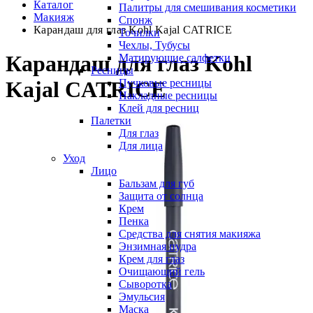
Каталог
Палитры для смешивания косметики
Макияж
Спонж
Карандаш для глаз Kohl Kajal CATRICE
Точилки
Чехлы, Тубусы
Карандаш для глаз Kohl
Матирующие салфетки
Ресницы
Пучковые ресницы
Kajal CATRICE
Накладные ресницы
Клей для ресниц
Палетки
Для глаз
Для лица
Уход
Лицо
Бальзам для губ
Защита от солнца
Крем
Пенка
Средства для снятия макияжа
Энзимная пудра
Крем для глаз
Очищающий гель
Сыворотка
Эмульсия
Маска