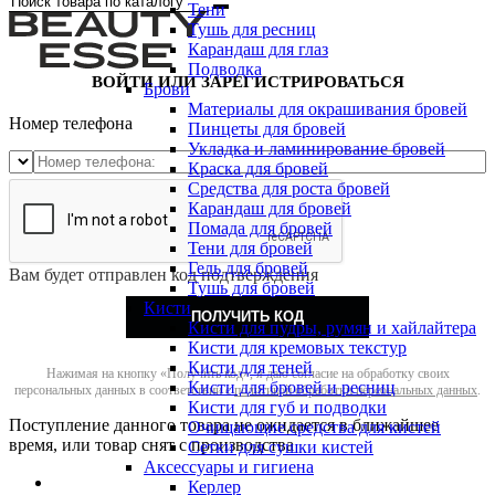
Тени
Тушь для ресниц
Карандаш для глаз
Подводка
ВОЙТИ ИЛИ ЗАРЕГИСТРИРОВАТЬСЯ
Брови
Материалы для окрашивания бровей
Номер телефона
Пинцеты для бровей
Укладка и ламинирование бровей
Краска для бровей
Средства для роста бровей
Карандаш для бровей
Помада для бровей
Тени для бровей
Гель для бровей
Вам будет отправлен код подтверждения
Тушь для бровей
Кисти
ПОЛУЧИТЬ КОД
Кисти для пудры, румян и хайлайтера
Кисти для кремовых текстур
Кисти для теней
Нажимая на кнопку «Получить код», я даю согласие на обработку своих
Кисти для бровей и ресниц
персональных данных в соответствии с
политикой обработки персональных данных
.
Кисти для губ и подводки
Поступление данного товара не ожидается в ближайшее
Очищающие средства для кистей
время, или товар снят с производства
Сетки для сушки кистей
Аксессуары и гигиена
Керлер