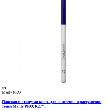
TOP
Manly PRO
Плоская вытянутая кисть для нанесения и растушевки
теней Manly PRO, К27*...