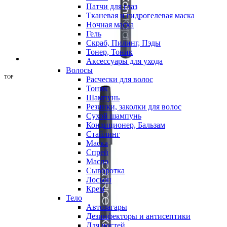
Патчи для глаз
Тканевая и гидрогелевая маска
Ночная маска
Гель
Скраб, Пилинг, Пэды
Тонер, Тоник
Аксессуары для ухода
Волосы
TOP
Расчески для волос
Тоник
Шампунь
Резинки, заколки для волос
Сухой шампунь
Кондиционер, Бальзам
Стайлинг
Маска
Спрей
Масло
Сыворотка
Лосьон
Крем
Тело
Автозагары
Дезинфекторы и антисептики
Для ногтей